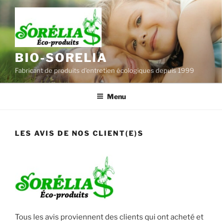
Aller
au
contenu
principal
BIO-SORELIA
Fabricant de produits d'entretien écologiques depuis 1999
Menu
LES AVIS DE NOS CLIENT(E)S
Tous les avis proviennent des clients qui ont acheté et