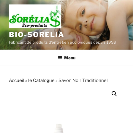
Aller
au
contenu
principal
BIO-SORELIA
Fabricant de produits d'entretien écologiques depuis 1999
Menu
Accueil
»
le Catalogue
»
Savon Noir Traditionnel